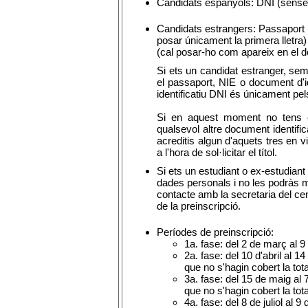
Candidats espanyols: DNI (sense l
Candidats estrangers: Passaport (c
posar únicament la primera lletra)
(cal posar-ho com apareix en el 
Si ets un candidat estranger, se
el passaport, NIE o document d'i
identificatiu DNI és únicament pe
Si en aquest moment no tens c
qualsevol altre document identifi
acreditis algun d'aquets tres en 
a l'hora de sol·licitar el títol.
Si ets un estudiant o ex-estudia
dades personals i no les podràs m
contacte amb la secretaria del c
de la preinscripció.
Períodes de preinscripció:
1a. fase: del 2 de març al 9 d
2a. fase: del 10 d'abril al 
que no s'hagin cobert la tota
3a. fase: del 15 de maig al 
que no s'hagin cobert la tota
4a. fase: del 8 de juliol al