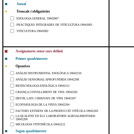
Anual
Troncals i obligatòries
ENOLOGIA GENERAL 19042007
PRÀCTIQUES INTEGRADES DE VITICULTURA 19042003
VITICULTURA 19042002
Assignatures sense curs definit
Primer quadrimestre
Optatives
ANÀLISI INSTRUMENTAL ENOLÒGICA 19042210
ANÀLISI SENSORIAL APROFUNDIDA 19042208
BIOTECNOLOGIA ENOLÒGICA 19042211
CRIANÇA I ENVELLIMENT DE VINS 19042205
DESTIL·LATS I DERIVATS DE VINS 19042207
ECOFISIOLOGIA DE LA VINYA 19042204
FACTORS EXTERNS DE LA PRODUCCIÓ VITÍCOLA 19042203
LA QUALITAT EN ELS LABORATORIS AGROALIMENTARIS
19042209
MICOLOGIA VITIVINÍCOLA 19042212
Segon quadrimestre