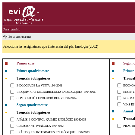
Usuari genèric
Ets a: Assignatures
Selecciona les assignatures que t'interessin del pla: Enologia (2002)
Primer curs
Segon 
Primer quadrimestre
Primer
Troncals i obligatòries
Troncals
BIOLOGIA DE LA VINYA 19042001
ECONOMI
BIOQUÍMICA I MICROBIOLOGIA ENOLÒGIQUES 19042006
ENGINYE
COMPOSICIÓ I EVOLUCIÓ DEL VI 19042004
NORMATI
Segon quadrimestre
VINS ES
Anual
Troncals i obligatòries
Troncals
ANÀLISI I CONTROL QUÍMIC ENOLÒGIC 19042005
CULTURA VITIVINÍCOLA 19042012
PRÀCTI
PRÀCTIQUES INTEGRADES ENOLÒGIQUES 19042009