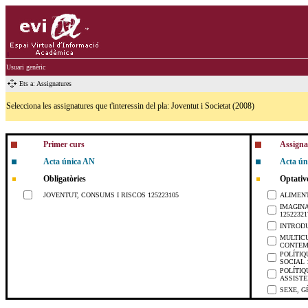
Usuari genèric
Ets a: Assignatures
Selecciona les assignatures que t'interessin del pla: Joventut i Societat (2008)
Primer curs
Assignat
Acta única AN
Acta ún
Obligatòries
Optativ
JOVENTUT, CONSUMS I RISCOS 125223105
ALIMENT
IMAGINA
12522321
INTRODU
MULTICU
CONTEMP
POLÍTIQ
SOCIAL 
POLÍTIQ
ASSISTE
SEXE, G