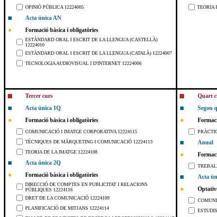
OPINIÓ PÚBLICA 12224005
TEORIA 
Acta única AN
Formació bàsica i obligatòries
ESTÀNDARD ORAL I ESCRIT DE LA LLENGUA (CASTELLÀ)
12224010
ESTÀNDARD ORAL I ESCRIT DE LA LLENGUA (CATALÀ) 12224007
TECNOLOGIA AUDIOVISUAL I D'INTERNET 12224006
Tercer curs
Quart c
Acta única 1Q
Segon 
Formació bàsica i obligatòries
Formaci
COMUNICACIÓ I IMATGE CORPORATIVA 12224115
PRÀCTIQ
TÈCNIQUES DE MÀRQUETING I COMUNICACIÓ 12224113
Anual
TEORIA DE LA IMATGE 12224108
Formaci
Acta única 2Q
TREBALL
Formació bàsica i obligatòries
Acta ún
DIRECCIÓ DE COMPTES EN PUBLICITAT I RELACIONS
Optativ
PÚBLIQUES 12224116
DRET DE LA COMUNICACIÓ 12224109
COMUNIC
PLANIFICACIÓ DE MITJANS 12224114
ESTUDIS