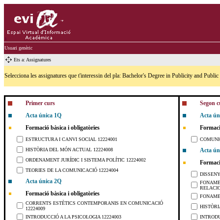
Usuari genèric
Ets a: Assignatures
Selecciona les assignatures que t'interessin del pla: Bachelor's Degree in Publicity and Publi
Primer curs
Segon c
Acta única 1Q
Acta ún
Formació bàsica i obligatòries
Formació
ESTRUCTURA I CANVI SOCIAL 12224001
COMUNIC
HISTÒRIA DEL MÓN ACTUAL 12224008
Acta ún
ORDENAMENT JURÍDIC I SISTEMA POLÍTIC 12224002
Formació
TEORIES DE LA COMUNICACIÓ 12224004
DISSENY
Acta única 2Q
FONAMEN
RELACIO
Formació bàsica i obligatòries
FONAMEN
CORRENTS ESTÈTICS CONTEMPORANIS EN COMUNICACIÓ
HISTÒRI
12224009
INTRODUCCIÓ A LA PSICOLOGIA 12224003
INTRODU