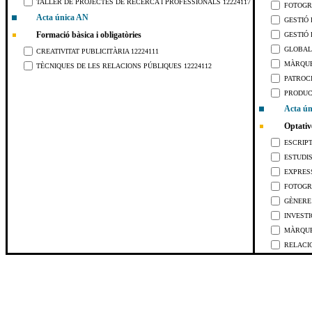
TALLER DE PROJECTES DE RECERCA I PROFESSIONALS 12224117
FOTOGRA
Acta única AN
GESTIÓ 
Formació bàsica i obligatòries
GESTIÓ 
GLOBALI
CREATIVITAT PUBLICITÀRIA 12224111
MÀRQUE
TÈCNIQUES DE LES RELACIONS PÚBLIQUES 12224112
PATROCI
PRODUCC
Acta ún
Optativ
ESCRIPT
ESTUDIS
EXPRES
FOTOGRA
GÈNERE 
INVESTI
MÀRQUET
RELACIO