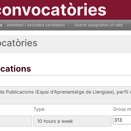
convocatòries
ls
Admitted / excluded candidates
Search assignation of calls
ocatòries
ications
Type:
Gross mo