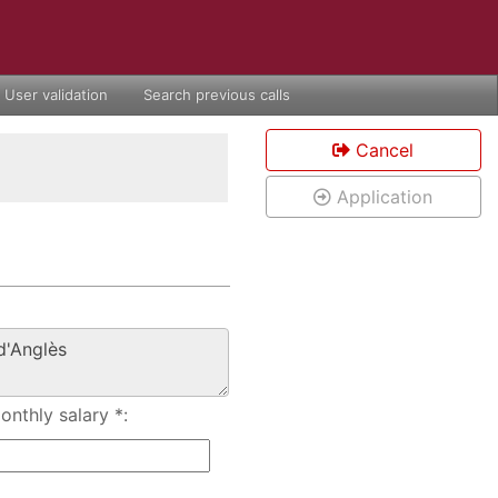
User validation
Search previous calls
Cancel
Application
nthly salary *: