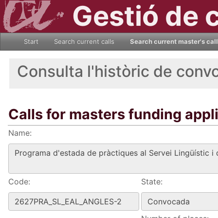
Gestió de 
Start
Search current calls
Search current master's cal
Consulta l'històric de conv
Calls for masters funding appl
Name:
Code:
State: