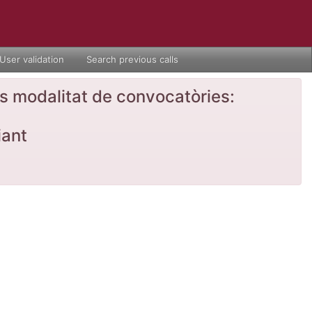
User validation
Search previous calls
nts modalitat de convocatòries:
iant