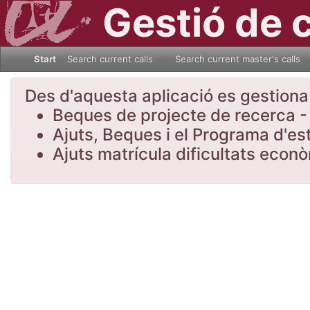
Gestió de 
Start
Search current calls
Search current master's calls
Des d'aquesta aplicació es gestiona l
Beques de projecte de recerca - 
Ajuts, Beques i el Programa d'es
Ajuts matrícula dificultats eco