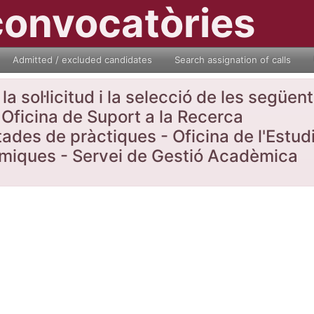
convocatòries
Admitted / excluded candidates
Search assignation of calls
a sol·licitud i la selecció de les següe
Oficina de Suport a la Recerca
tades de pràctiques - Oficina de l'Estud
nòmiques - Servei de Gestió Acadèmica