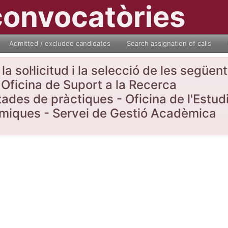
convocatòries
Admitted / excluded candidates
Search assignation of calls
a sol·licitud i la selecció de les següe
Oficina de Suport a la Recerca
tades de pràctiques - Oficina de l'Estud
nòmiques - Servei de Gestió Acadèmica