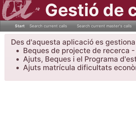
Gestió de 
Start
Search current calls
Search current master's calls
Des d'aquesta aplicació es gestiona l
Beques de projecte de recerca - 
Ajuts, Beques i el Programa d'es
Ajuts matrícula dificultats eco