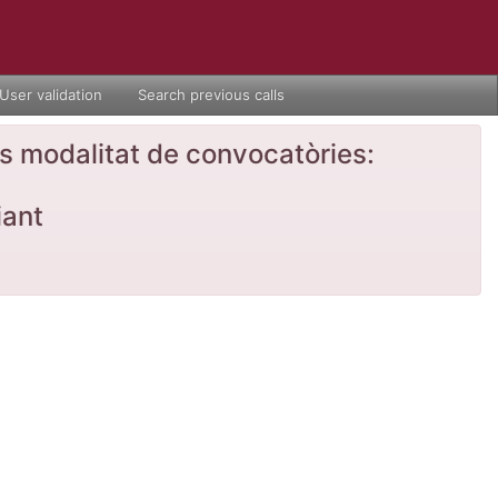
User validation
Search previous calls
nts modalitat de convocatòries:
iant