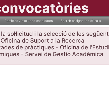
convocatòries
Admitted / excluded candidates
Search assignation of calls
a sol·licitud i la selecció de les següe
Oficina de Suport a la Recerca
tades de pràctiques - Oficina de l'Estud
nòmiques - Servei de Gestió Acadèmica