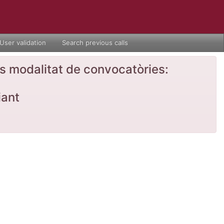
User validation
Search previous calls
nts modalitat de convocatòries:
iant