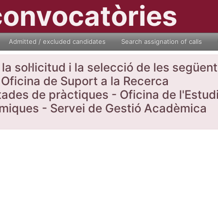
convocatòries
Admitted / excluded candidates
Search assignation of calls
a sol·licitud i la selecció de les següe
Oficina de Suport a la Recerca
tades de pràctiques - Oficina de l'Estud
nòmiques - Servei de Gestió Acadèmica