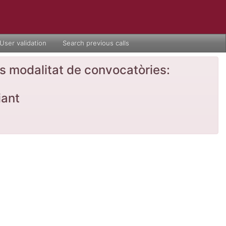
User validation
Search previous calls
nts modalitat de convocatòries:
iant