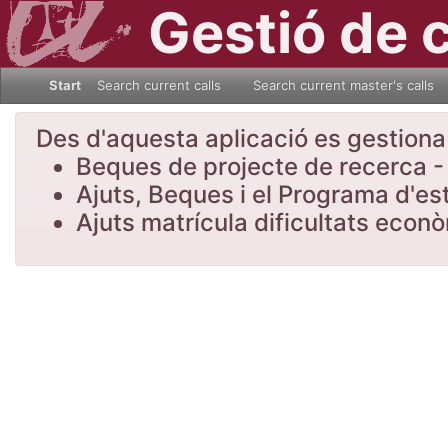
Gestió de 
Start
Search current calls
Search current master's calls
Des d'aquesta aplicació es gestiona l
Beques de projecte de recerca - 
Ajuts, Beques i el Programa d'es
Ajuts matrícula dificultats eco