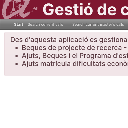
Gestió de 
Start
Search current calls
Search current master's calls
Des d'aquesta aplicació es gestiona l
Beques de projecte de recerca - 
Ajuts, Beques i el Programa d'es
Ajuts matrícula dificultats eco