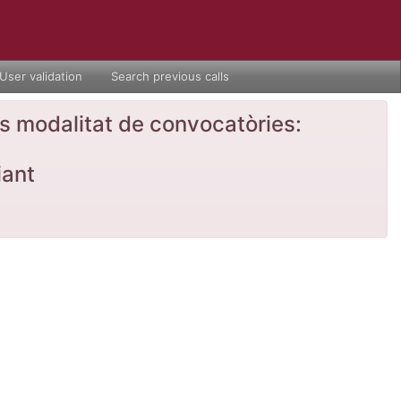
User validation
Search previous calls
nts modalitat de convocatòries:
iant