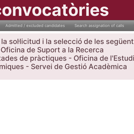
convocatòries
Admitted / excluded candidates
Search assignation of calls
a sol·licitud i la selecció de les següe
Oficina de Suport a la Recerca
tades de pràctiques - Oficina de l'Estud
nòmiques - Servei de Gestió Acadèmica