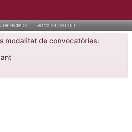
User validation
Search previous calls
nts modalitat de convocatòries:
iant