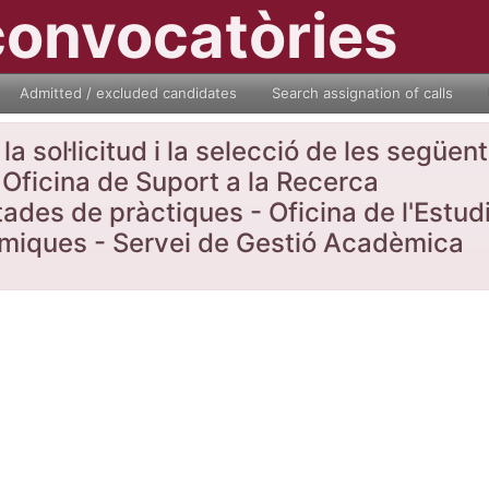
convocatòries
Admitted / excluded candidates
Search assignation of calls
a sol·licitud i la selecció de les següe
Oficina de Suport a la Recerca
tades de pràctiques - Oficina de l'Estud
nòmiques - Servei de Gestió Acadèmica