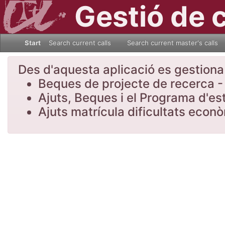
Gestió de 
Start
Search current calls
Search current master's calls
Des d'aquesta aplicació es gestiona l
Beques de projecte de recerca - 
Ajuts, Beques i el Programa d'es
Ajuts matrícula dificultats eco