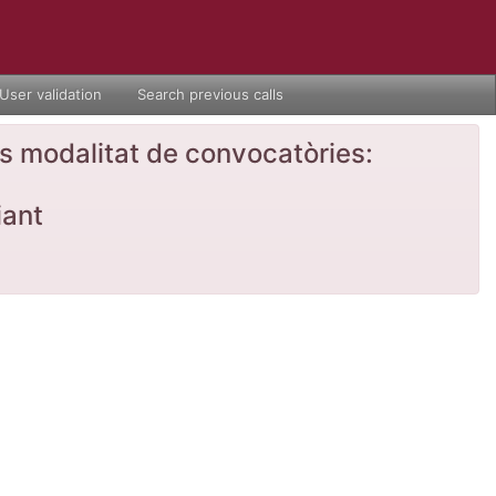
User validation
Search previous calls
nts modalitat de convocatòries:
iant