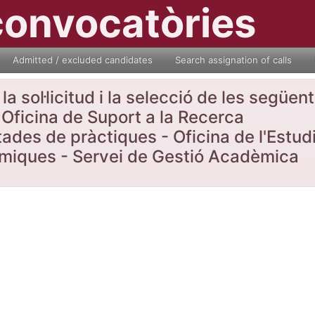
convocatòries
Admitted / excluded candidates
Search assignation of calls
a sol·licitud i la selecció de les següe
Oficina de Suport a la Recerca
tades de pràctiques - Oficina de l'Estud
nòmiques - Servei de Gestió Acadèmica