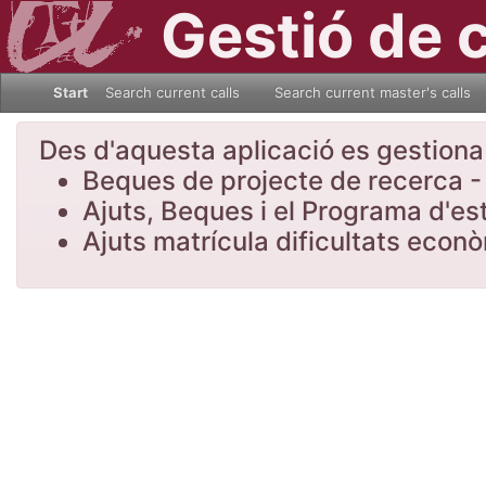
Gestió de 
Start
Search current calls
Search current master's calls
Des d'aquesta aplicació es gestiona l
Beques de projecte de recerca - 
Ajuts, Beques i el Programa d'es
Ajuts matrícula dificultats eco