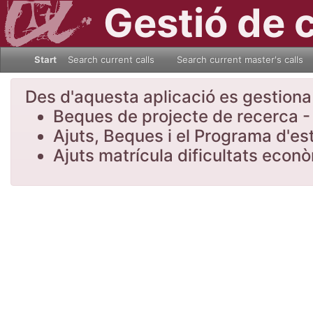
Gestió de 
Start
Search current calls
Search current master's calls
Des d'aquesta aplicació es gestiona l
Beques de projecte de recerca - 
Ajuts, Beques i el Programa d'es
Ajuts matrícula dificultats eco