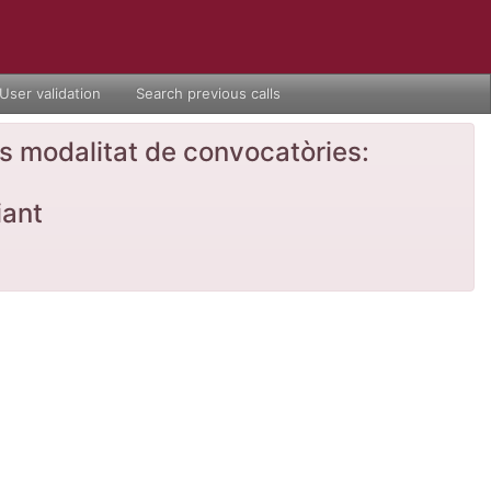
User validation
Search previous calls
nts modalitat de convocatòries:
iant