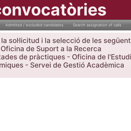
convocatòries
Admitted / excluded candidates
Search assignation of calls
a sol·licitud i la selecció de les següe
Oficina de Suport a la Recerca
tades de pràctiques - Oficina de l'Estud
nòmiques - Servei de Gestió Acadèmica