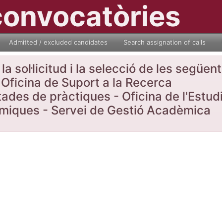
convocatòries
Admitted / excluded candidates
Search assignation of calls
a sol·licitud i la selecció de les següe
Oficina de Suport a la Recerca
tades de pràctiques - Oficina de l'Estud
nòmiques - Servei de Gestió Acadèmica