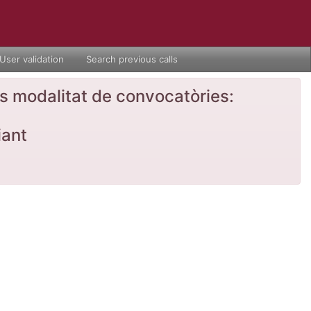
User validation
Search previous calls
nts modalitat de convocatòries:
iant