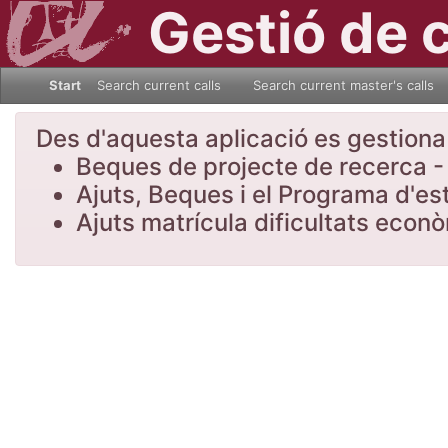
Gestió de 
Start
Search current calls
Search current master's calls
Des d'aquesta aplicació es gestiona l
Beques de projecte de recerca - 
Ajuts, Beques i el Programa d'es
Ajuts matrícula dificultats eco