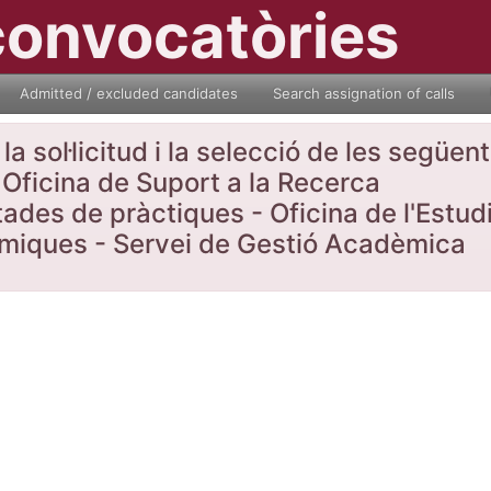
convocatòries
Admitted / excluded candidates
Search assignation of calls
a sol·licitud i la selecció de les següe
Oficina de Suport a la Recerca
tades de pràctiques - Oficina de l'Estud
nòmiques - Servei de Gestió Acadèmica