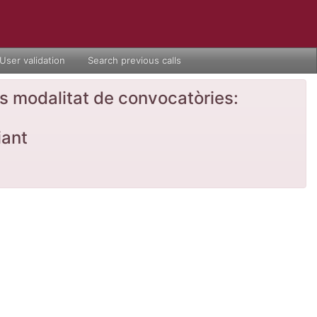
User validation
Search previous calls
nts modalitat de convocatòries:
iant