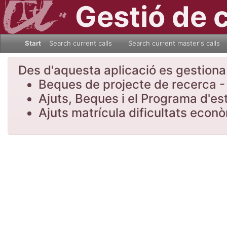
Gestió de 
Start
Search current calls
Search current master's calls
Des d'aquesta aplicació es gestiona l
Beques de projecte de recerca - 
Ajuts, Beques i el Programa d'es
Ajuts matrícula dificultats eco