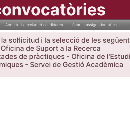
convocatòries
Admitted / excluded candidates
Search assignation of calls
a sol·licitud i la selecció de les següe
Oficina de Suport a la Recerca
tades de pràctiques - Oficina de l'Estud
nòmiques - Servei de Gestió Acadèmica