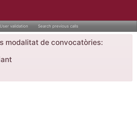
User validation
Search previous calls
nts modalitat de convocatòries:
iant