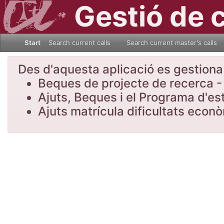
Gestió de 
Start
Search current calls
Search current master's calls
Des d'aquesta aplicació es gestiona l
Beques de projecte de recerca - 
Ajuts, Beques i el Programa d'es
Ajuts matrícula dificultats eco