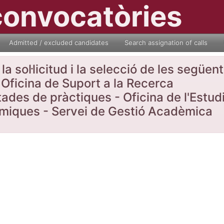
convocatòries
Admitted / excluded candidates
Search assignation of calls
a sol·licitud i la selecció de les següe
Oficina de Suport a la Recerca
tades de pràctiques - Oficina de l'Estud
nòmiques - Servei de Gestió Acadèmica