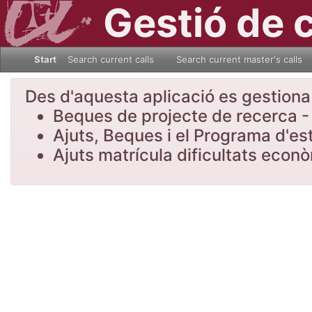
Gestió de 
Start
Search current calls
Search current master's calls
Des d'aquesta aplicació es gestiona l
Beques de projecte de recerca - 
Ajuts, Beques i el Programa d'es
Ajuts matrícula dificultats eco