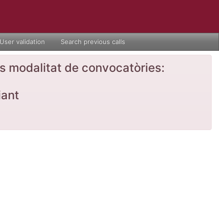
User validation
Search previous calls
nts modalitat de convocatòries:
iant