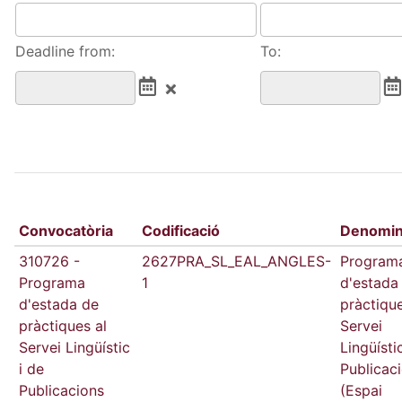
Deadline from:
To:
Convocatòria
Codificació
Denomin
310726 -
2627PRA_SL_EAL_ANGLES-
Program
Programa
1
d'estada
d'estada de
pràctique
pràctiques al
Servei
Servei Lingüístic
Lingüísti
i de
Publicac
Publicacions
(Espai