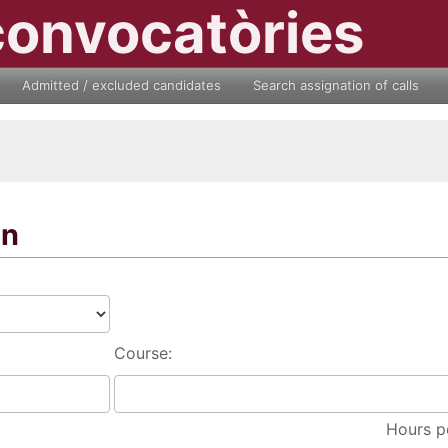
convocatòries
Admitted / excluded candidates
Search assignation of calls
on
Course:
Hours p