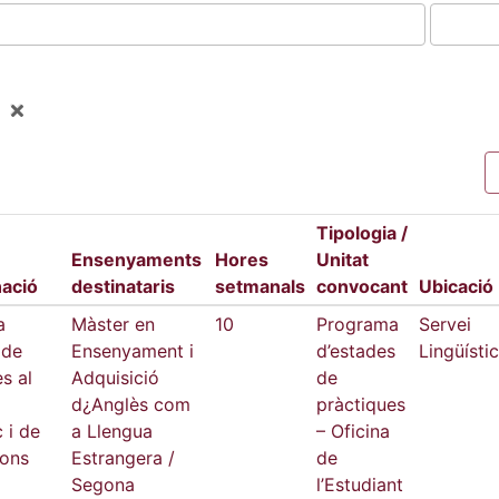
Tipologia /
Ensenyaments
Hores
Unitat
ació
destinataris
setmanals
convocant
Ubicació
a
Màster en
10
Programa
Servei
 de
Ensenyament i
d’estades
Lingüístic
s al
Adquisició
de
d¿Anglès com
pràctiques
c i de
a Llengua
– Oficina
ions
Estrangera /
de
Segona
l’Estudiant