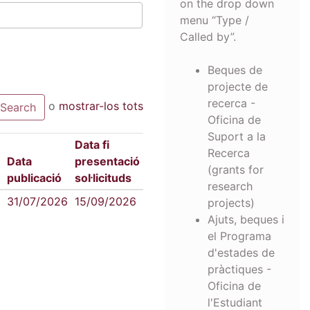
on the drop down
menu “Type /
Called by”.
Beques de
projecte de
recerca -
o
mostrar-los tots
Oficina de
Suport a la
Data fi
Recerca
Data
presentació
(grants for
publicació
sol·licituds
research
31/07/2026
15/09/2026
projects)
Ajuts, beques i
el Programa
d'estades de
pràctiques -
Oficina de
l'Estudiant