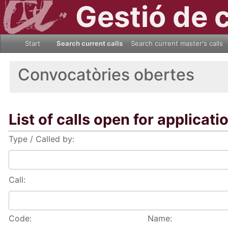
Gestió de 
Start
Search current calls
Search current master's calls
Convocatòries obertes
List of calls open for applicati
Type / Called by:
Call:
Code:
Name: