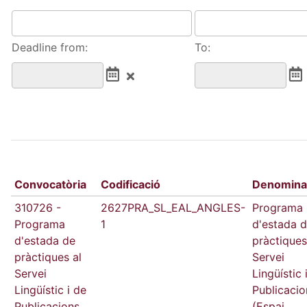
Deadline from:
To:
Convocatòria
Codificació
Denomina
310726 -
2627PRA_SL_EAL_ANGLES-
Programa
Programa
1
d'estada 
d'estada de
pràctiques
pràctiques al
Servei
Servei
Lingüístic 
Lingüístic i de
Publicacio
Publicacions
(Espai