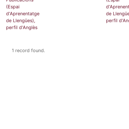
(Espai
d'Aprenen
d'Aprenentatge
de Llengüe
de Llengües),
perfil d'An
perfil d'Anglès
1 record found.