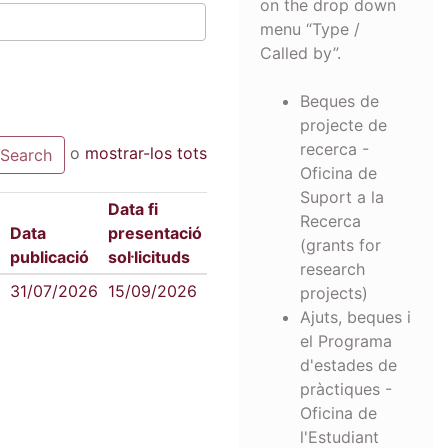
on the drop down
menu “Type /
Called by”.
Beques de
projecte de
recerca -
o
mostrar-los tots
Oficina de
Suport a la
Data fi
Recerca
Data
presentació
(grants for
publicació
sol·licituds
research
31/07/2026
15/09/2026
projects)
Ajuts, beques i
el Programa
d'estades de
pràctiques -
Oficina de
l'Estudiant