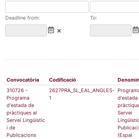
Deadline from:
To:
Convocatòria
Codificació
Denomin
310726 -
2627PRA_SL_EAL_ANGLES-
Program
Programa
1
d'estada
d'estada de
pràctique
pràctiques al
Servei
Servei Lingüístic
Lingüísti
i de
Publicac
Publicacions
(Espai