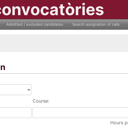
convocatòries
Admitted / excluded candidates
Search assignation of calls
on
Course:
Hours p