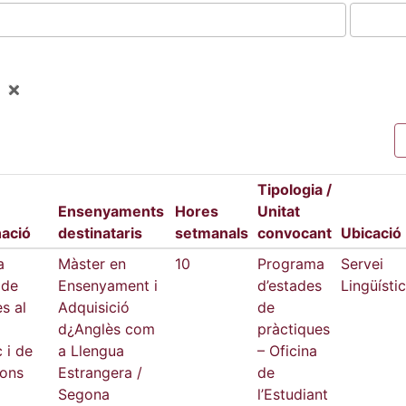
Tipologia /
Ensenyaments
Hores
Unitat
ació
destinataris
setmanals
convocant
Ubicació
a
Màster en
10
Programa
Servei
 de
Ensenyament i
d’estades
Lingüístic
s al
Adquisició
de
d¿Anglès com
pràctiques
c i de
a Llengua
– Oficina
ions
Estrangera /
de
Segona
l’Estudiant