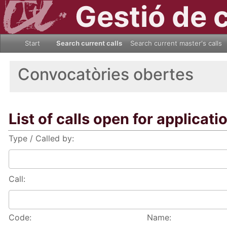
Gestió de 
Start
Search current calls
Search current master's calls
Convocatòries obertes
List of calls open for applicati
Type / Called by:
Call:
Code:
Name: