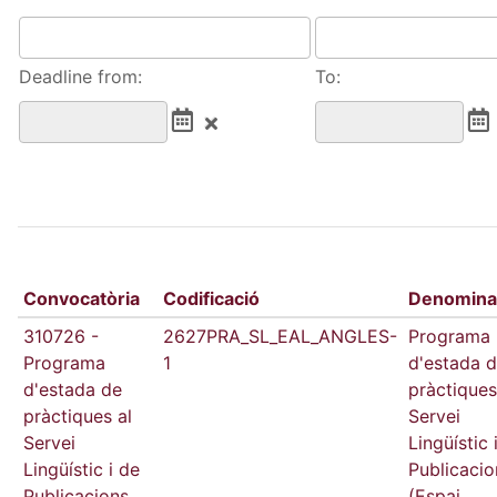
Deadline from:
To:
Convocatòria
Codificació
Denomina
310726 -
2627PRA_SL_EAL_ANGLES-
Programa
Programa
1
d'estada 
d'estada de
pràctiques
pràctiques al
Servei
Servei
Lingüístic 
Lingüístic i de
Publicacio
Publicacions
(Espai