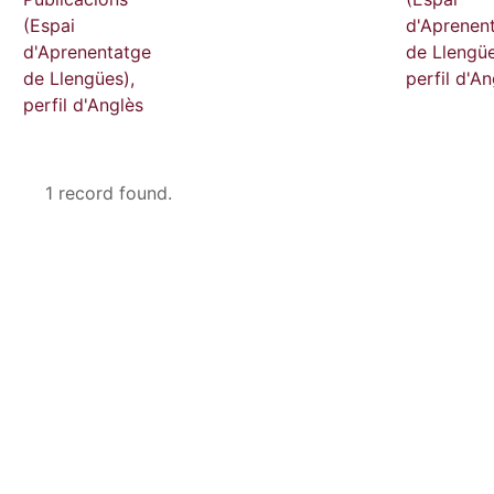
(Espai
d'Aprenen
d'Aprenentatge
de Llengüe
de Llengües),
perfil d'An
perfil d'Anglès
1 record found.