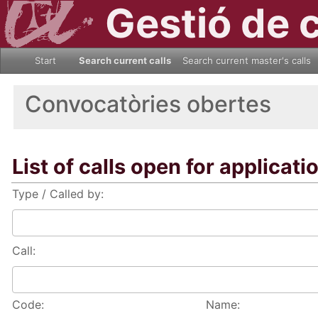
Gestió de 
Start
Search current calls
Search current master's calls
Convocatòries obertes
List of calls open for applicati
Type / Called by:
Call:
Code:
Name: