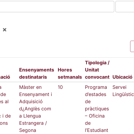
Tipologia /
Ensenyaments
Hores
Unitat
ació
destinataris
setmanals
convocant
Ubicació
a
Màster en
10
Programa
Servei
 de
Ensenyament i
d’estades
Lingüístic
s al
Adquisició
de
d¿Anglès com
pràctiques
c i de
a Llengua
– Oficina
ions
Estrangera /
de
Segona
l’Estudiant