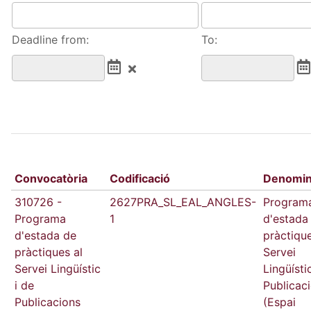
Deadline from:
To:
Convocatòria
Codificació
Denomin
310726 -
2627PRA_SL_EAL_ANGLES-
Program
Programa
1
d'estada
d'estada de
pràctique
pràctiques al
Servei
Servei Lingüístic
Lingüísti
i de
Publicac
Publicacions
(Espai