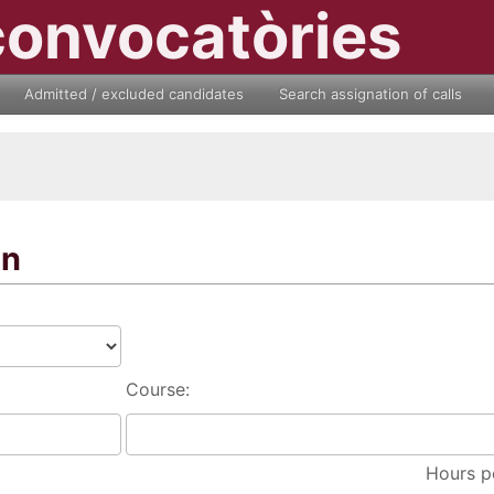
convocatòries
Admitted / excluded candidates
Search assignation of calls
on
Course:
Hours p