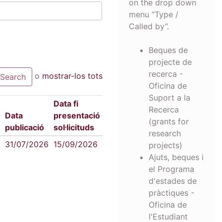
on the drop down
menu “Type /
Called by”.
Beques de
projecte de
recerca -
o
mostrar-los tots
Oficina de
Suport a la
Data fi
Recerca
Data
presentació
(grants for
publicació
sol·licituds
research
31/07/2026
15/09/2026
projects)
Ajuts, beques i
el Programa
d'estades de
pràctiques -
Oficina de
l'Estudiant