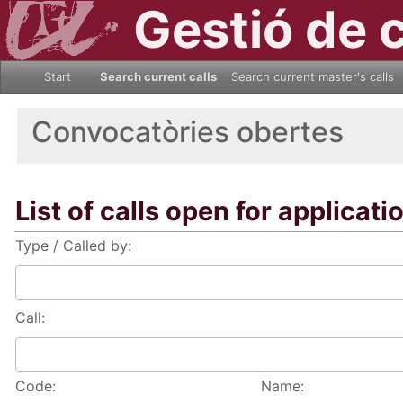
Gestió de 
Start
Search current calls
Search current master's calls
Convocatòries obertes
List of calls open for applicati
Type / Called by:
Call:
Code:
Name: