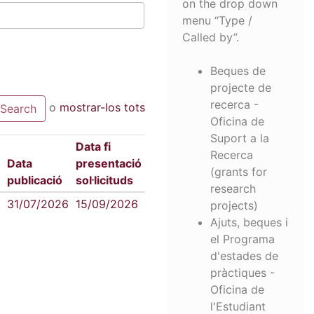
on the drop down
menu “Type /
Called by”.
Beques de
projecte de
recerca -
o
mostrar-los tots
Oficina de
Suport a la
Data fi
Recerca
Data
presentació
(grants for
publicació
sol·licituds
research
31/07/2026
15/09/2026
projects)
Ajuts, beques i
el Programa
d'estades de
pràctiques -
Oficina de
l'Estudiant