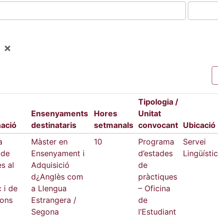
Tipologia /
Ensenyaments
Hores
Unitat
ació
destinataris
setmanals
convocant
Ubicació
a
Màster en
10
Programa
Servei
 de
Ensenyament i
d’estades
Lingüístic
s al
Adquisició
de
d¿Anglès com
pràctiques
c i de
a Llengua
– Oficina
ions
Estrangera /
de
Segona
l’Estudiant