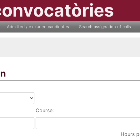
convocatòries
Admitted / excluded candidates
Search assignation of calls
on
Course:
Hours p