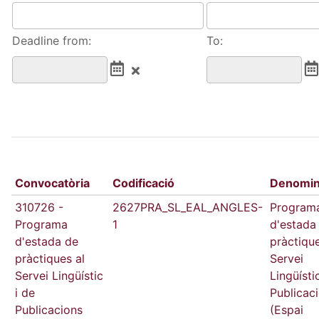
Deadline from:
To:
Convocatòria
Codificació
Denomin
310726 -
2627PRA_SL_EAL_ANGLES-
Program
Programa
1
d'estada
d'estada de
pràctique
pràctiques al
Servei
Servei Lingüístic
Lingüísti
i de
Publicac
Publicacions
(Espai