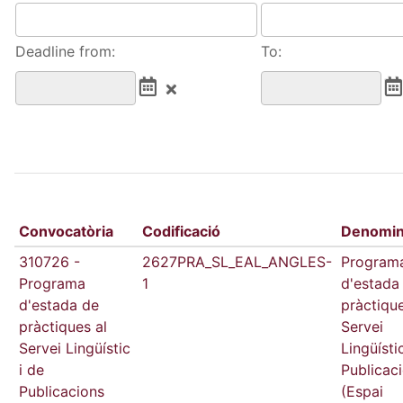
Deadline from:
To:
Convocatòria
Codificació
Denomin
310726 -
2627PRA_SL_EAL_ANGLES-
Program
Programa
1
d'estada
d'estada de
pràctique
pràctiques al
Servei
Servei Lingüístic
Lingüísti
i de
Publicac
Publicacions
(Espai