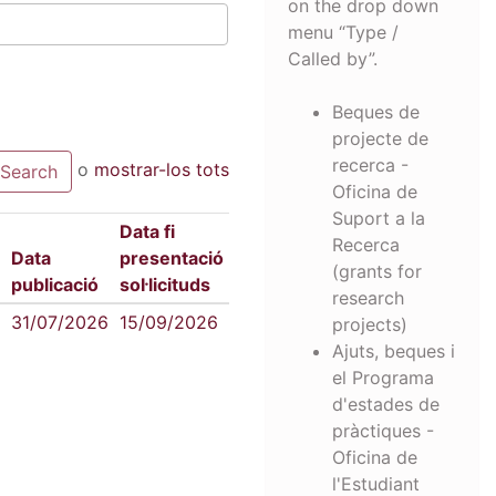
on the drop down
menu “Type /
Called by”.
Beques de
projecte de
recerca -
o
mostrar-los tots
Oficina de
Suport a la
Data fi
Recerca
Data
presentació
(grants for
publicació
sol·licituds
research
31/07/2026
15/09/2026
projects)
Ajuts, beques i
el Programa
d'estades de
pràctiques -
Oficina de
l'Estudiant