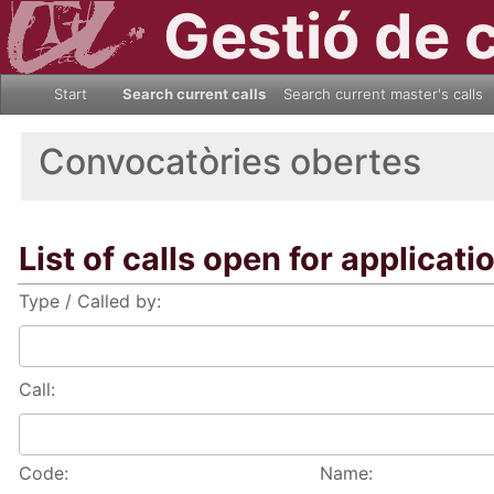
Gestió de 
Start
Search current calls
Search current master's calls
Convocatòries obertes
List of calls open for applicati
Type / Called by:
Call:
Code:
Name: