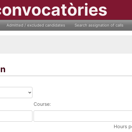
convocatòries
Admitted / excluded candidates
Search assignation of calls
on
Course:
Hours p