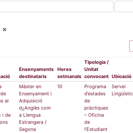
Tipologia /
Ensenyaments
Hores
Unitat
ació
destinataris
setmanals
convocant
Ubicació
a
Màster en
10
Programa
Servei
 de
Ensenyament i
d’estades
Lingüístic
s al
Adquisició
de
d¿Anglès com
pràctiques
c i de
a Llengua
– Oficina
ions
Estrangera /
de
Segona
l’Estudiant