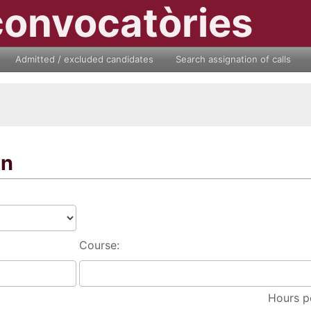
convocatòries
Admitted / excluded candidates
Search assignation of calls
on
Course:
Hours p