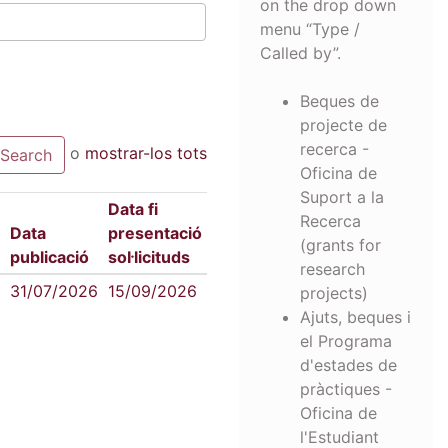
on the drop down
menu “Type /
Called by”.
Beques de
projecte de
recerca -
o
mostrar-los tots
Oficina de
Suport a la
Data fi
Recerca
Data
presentació
(grants for
publicació
sol·licituds
research
31/07/2026
15/09/2026
projects)
Ajuts, beques i
el Programa
d'estades de
pràctiques -
Oficina de
l'Estudiant