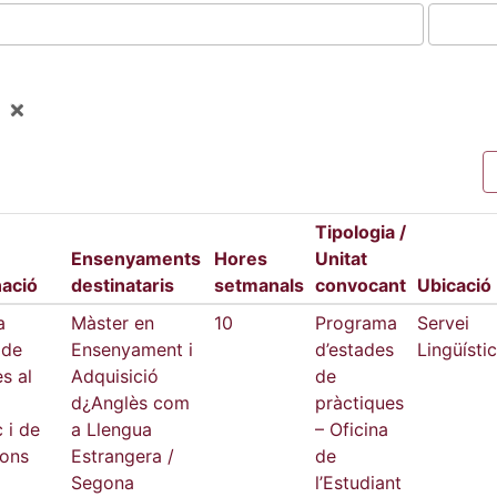
Tipologia /
Ensenyaments
Hores
Unitat
ació
destinataris
setmanals
convocant
Ubicació
a
Màster en
10
Programa
Servei
 de
Ensenyament i
d’estades
Lingüístic
s al
Adquisició
de
d¿Anglès com
pràctiques
c i de
a Llengua
– Oficina
ions
Estrangera /
de
Segona
l’Estudiant