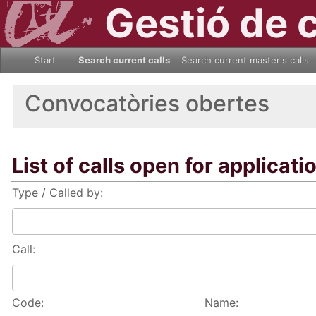
Gestió de 
Start
Search current calls
Search current master's calls
Convocatòries obertes
List of calls open for applicati
Type / Called by:
Call:
Code:
Name: