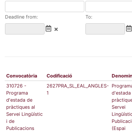
Deadline from:
To:
Convocatòria
Codificació
Denomin
310726 -
2627PRA_SL_EAL_ANGLES-
Program
Programa
1
d'estada
d'estada de
pràctique
pràctiques al
Servei
Servei Lingüístic
Lingüísti
i de
Publicac
Publicacions
(Espai