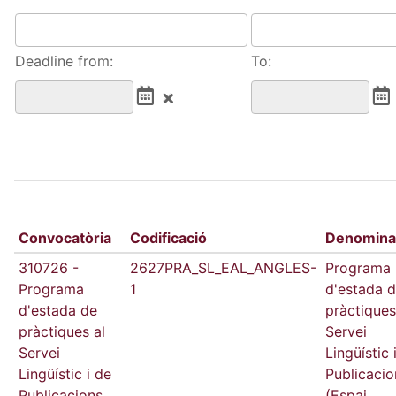
Deadline from:
To:
Convocatòria
Codificació
Denomina
310726 -
2627PRA_SL_EAL_ANGLES-
Programa
Programa
1
d'estada 
d'estada de
pràctiques
pràctiques al
Servei
Servei
Lingüístic 
Lingüístic i de
Publicacio
Publicacions
(Espai