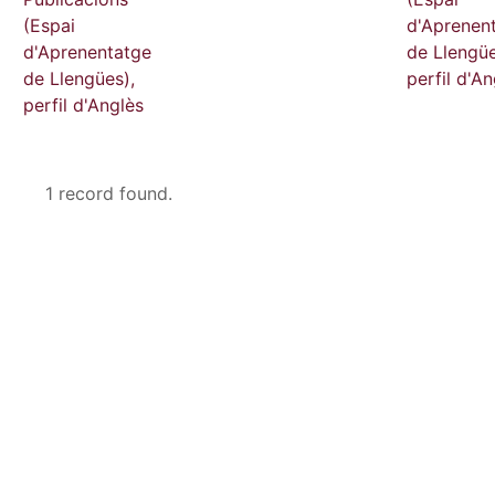
(Espai
d'Aprenen
d'Aprenentatge
de Llengüe
de Llengües),
perfil d'An
perfil d'Anglès
1 record found.