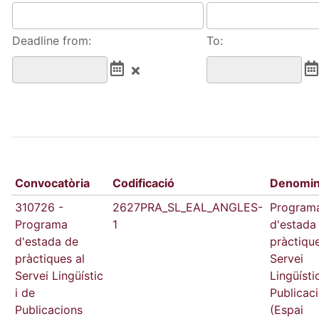
Deadline from:
To:
Convocatòria
Codificació
Denomin
310726 -
2627PRA_SL_EAL_ANGLES-
Program
Programa
1
d'estada
d'estada de
pràctique
pràctiques al
Servei
Servei Lingüístic
Lingüísti
i de
Publicac
Publicacions
(Espai