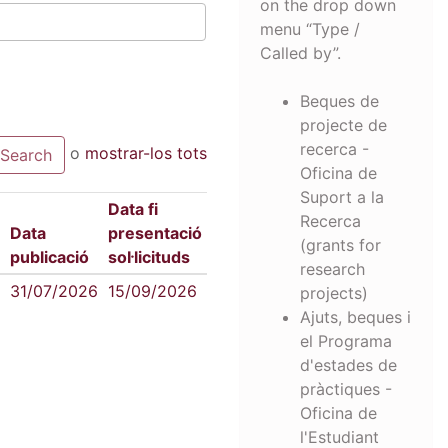
on the drop down
menu “Type /
Called by”.
Beques de
projecte de
recerca -
o
mostrar-los tots
Oficina de
Suport a la
Data fi
Recerca
Data
presentació
(grants for
publicació
sol·licituds
research
31/07/2026
15/09/2026
projects)
Ajuts, beques i
el Programa
d'estades de
pràctiques -
Oficina de
l'Estudiant