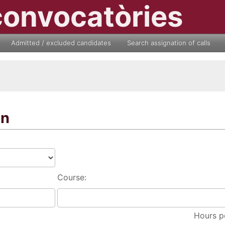
convocatòries
Admitted / excluded candidates
Search assignation of calls
on
Course:
Hours p