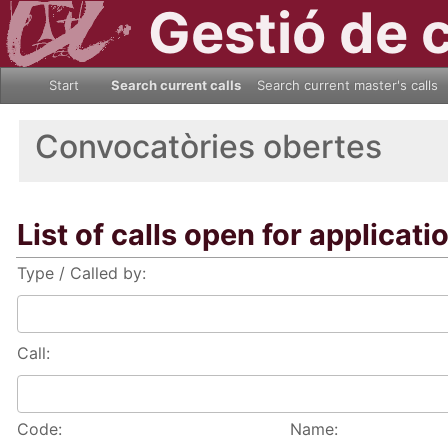
Gestió de 
Start
Search current calls
Search current master's calls
Convocatòries obertes
List of calls open for applicati
Type / Called by:
Call:
Code:
Name: