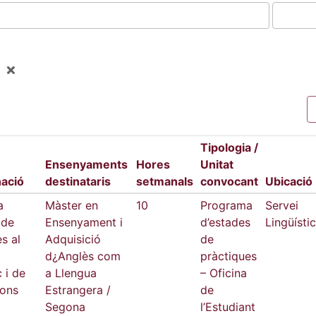
Tipologia /
Ensenyaments
Hores
Unitat
ació
destinataris
setmanals
convocant
Ubicació
a
Màster en
10
Programa
Servei
 de
Ensenyament i
d’estades
Lingüístic
s al
Adquisició
de
d¿Anglès com
pràctiques
c i de
a Llengua
– Oficina
ions
Estrangera /
de
Segona
l’Estudiant