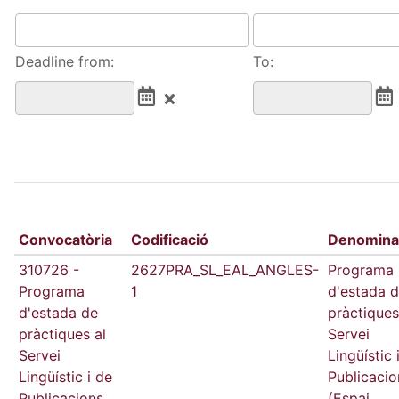
Deadline from:
To:
Convocatòria
Codificació
Denomina
310726 -
2627PRA_SL_EAL_ANGLES-
Programa
Programa
1
d'estada 
d'estada de
pràctiques
pràctiques al
Servei
Servei
Lingüístic 
Lingüístic i de
Publicacio
Publicacions
(Espai