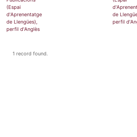
(Espai
d'Aprenen
d'Aprenentatge
de Llengüe
de Llengües),
perfil d'An
perfil d'Anglès
1 record found.