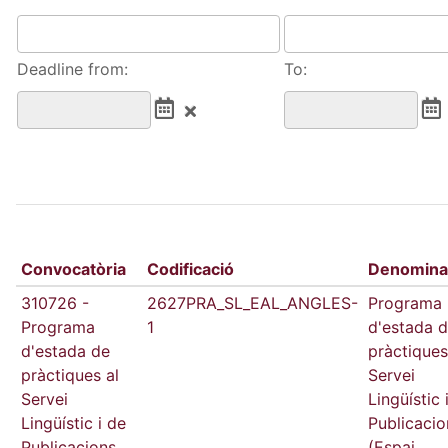
Deadline from:
To:
Convocatòria
Codificació
Denomina
310726 -
2627PRA_SL_EAL_ANGLES-
Programa
Programa
1
d'estada 
d'estada de
pràctiques
pràctiques al
Servei
Servei
Lingüístic 
Lingüístic i de
Publicacio
Publicacions
(Espai