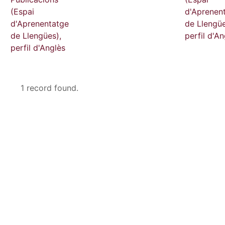
(Espai
d'Aprenen
d'Aprenentatge
de Llengüe
de Llengües),
perfil d'An
perfil d'Anglès
1 record found.