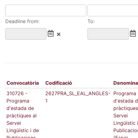
Deadline from:
To:
Convocatòria
Codificació
Denomina
310726 -
2627PRA_SL_EAL_ANGLES-
Programa
Programa
1
d'estada 
d'estada de
pràctiques
pràctiques al
Servei
Servei
Lingüístic 
Lingüístic i de
Publicacio
Publicacions
(Espai