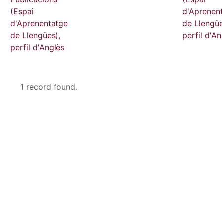
(Espai
d'Aprenen
d'Aprenentatge
de Llengüe
de Llengües),
perfil d'An
perfil d'Anglès
1 record found.