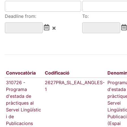
Deadline from:
To:
Convocatòria
Codificació
Denomin
310726 -
2627PRA_SL_EAL_ANGLES-
Program
Programa
1
d'estada
d'estada de
pràctique
pràctiques al
Servei
Servei Lingüístic
Lingüísti
i de
Publicac
Publicacions
(Espai