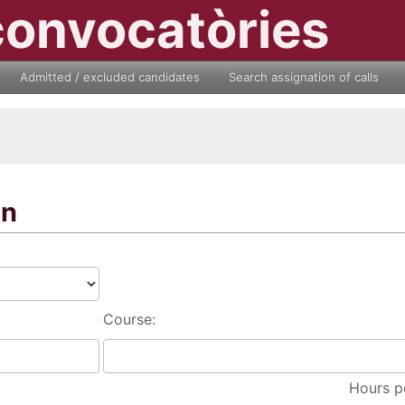
convocatòries
Admitted / excluded candidates
Search assignation of calls
on
Course:
Hours p