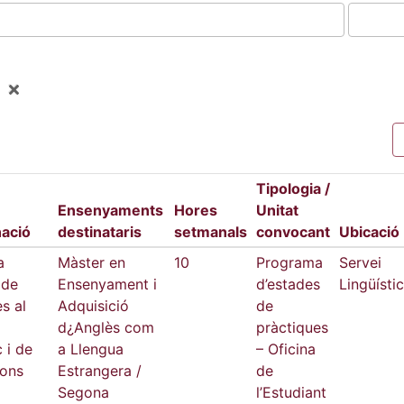
Tipologia /
Ensenyaments
Hores
Unitat
ació
destinataris
setmanals
convocant
Ubicació
a
Màster en
10
Programa
Servei
 de
Ensenyament i
d’estades
Lingüístic
s al
Adquisició
de
d¿Anglès com
pràctiques
c i de
a Llengua
– Oficina
ions
Estrangera /
de
Segona
l’Estudiant