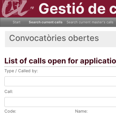
Gestió de 
Start
Search current calls
Search current master's calls
Convocatòries obertes
List of calls open for applicati
Type / Called by:
Call:
Code:
Name: