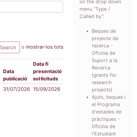
on the drop down
menu “Type /
Called by”.
Beques de
projecte de
recerca -
o
mostrar-los tots
Oficina de
Suport a la
Data fi
Recerca
Data
presentació
(grants for
publicació
sol·licituds
research
31/07/2026
15/09/2026
projects)
Ajuts, beques i
el Programa
d'estades de
pràctiques -
Oficina de
l'Estudiant