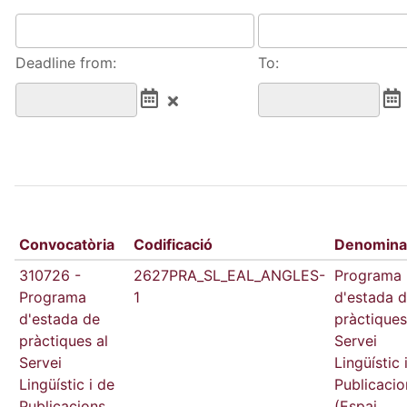
Deadline from:
To:
Convocatòria
Codificació
Denomina
310726 -
2627PRA_SL_EAL_ANGLES-
Programa
Programa
1
d'estada 
d'estada de
pràctiques
pràctiques al
Servei
Servei
Lingüístic 
Lingüístic i de
Publicacio
Publicacions
(Espai