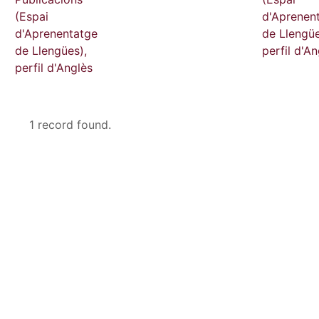
(Espai
d'Aprenen
d'Aprenentatge
de Llengüe
de Llengües),
perfil d'An
perfil d'Anglès
1 record found.