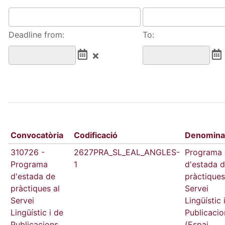
Deadline from:
To:
Convocatòria
Codificació
Denomina
310726 -
2627PRA_SL_EAL_ANGLES-
Programa
Programa
1
d'estada 
d'estada de
pràctiques
pràctiques al
Servei
Servei
Lingüístic 
Lingüístic i de
Publicacio
Publicacions
(Espai