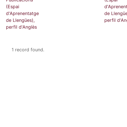
(Espai
d'Aprenen
d'Aprenentatge
de Llengüe
de Llengües),
perfil d'An
perfil d'Anglès
1 record found.