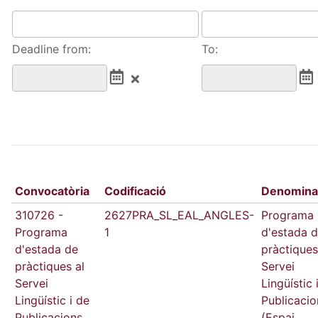
Deadline from:
To:
Convocatòria
Codificació
Denomina
310726 -
2627PRA_SL_EAL_ANGLES-
Programa
Programa
1
d'estada 
d'estada de
pràctiques
pràctiques al
Servei
Servei
Lingüístic 
Lingüístic i de
Publicacio
Publicacions
(Espai