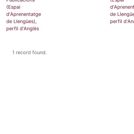
(Espai
d'Aprenen
d'Aprenentatge
de Llengüe
de Llengües),
perfil d'An
perfil d'Anglès
1 record found.