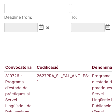
Deadline from:
To:
Convocatòria
Codificació
Denomina
310726 -
2627PRA_SL_EAL_ANGLES-
Programa
Programa
1
d'estada 
d'estada de
pràctiques
pràctiques al
Servei
Servei
Lingüístic 
Lingüístic i de
Publicacio
Publicacions
(Espai