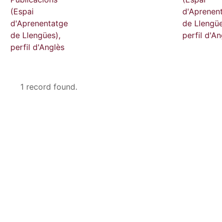
(Espai
d'Aprenen
d'Aprenentatge
de Llengüe
de Llengües),
perfil d'An
perfil d'Anglès
1 record found.