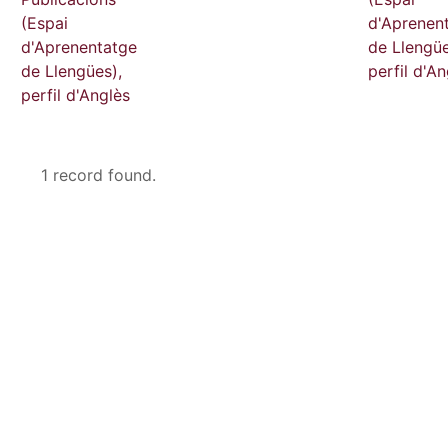
(Espai
d'Aprenen
d'Aprenentatge
de Llengüe
de Llengües),
perfil d'An
perfil d'Anglès
1 record found.