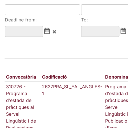
Deadline from:
To:
Convocatòria
Codificació
Denomina
310726 -
2627PRA_SL_EAL_ANGLES-
Programa
Programa
1
d'estada 
d'estada de
pràctiques
pràctiques al
Servei
Servei
Lingüístic 
Lingüístic i de
Publicacio
Publicacions
(Espai