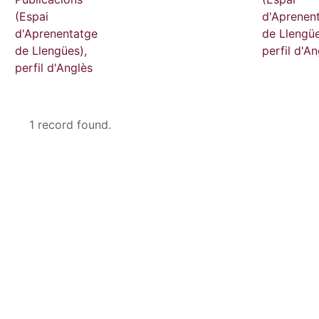
(Espai
d'Aprenen
d'Aprenentatge
de Llengüe
de Llengües),
perfil d'An
perfil d'Anglès
1 record found.