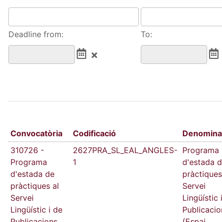
Deadline from:
To:
Convocatòria
Codificació
Denomina
310726 -
2627PRA_SL_EAL_ANGLES-
Programa
Programa
1
d'estada 
d'estada de
pràctiques
pràctiques al
Servei
Servei
Lingüístic 
Lingüístic i de
Publicacio
Publicacions
(Espai