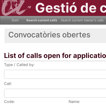
Gestió de 
Start
Search current calls
Search current master's calls
Convocatòries obertes
List of calls open for applicati
Type / Called by:
Call:
Code:
Name: