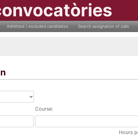
convocatòries
Admitted / excluded candidates
Search assignation of calls
on
Course:
Hours p