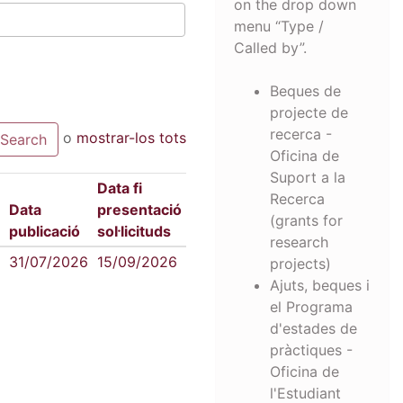
on the drop down
menu “Type /
Called by”.
Beques de
projecte de
recerca -
o
mostrar-los tots
Oficina de
Suport a la
Data fi
Recerca
Data
presentació
(grants for
publicació
sol·licituds
research
31/07/2026
15/09/2026
projects)
Ajuts, beques i
el Programa
d'estades de
pràctiques -
Oficina de
l'Estudiant