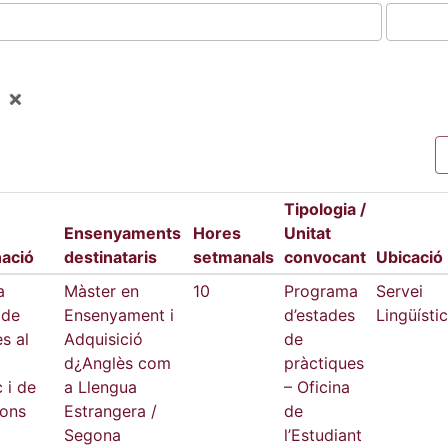
Tipologia /
Ensenyaments
Hores
Unitat
ació
destinataris
setmanals
convocant
Ubicació
a
Màster en
10
Programa
Servei
 de
Ensenyament i
d’estades
Lingüístic
s al
Adquisició
de
d¿Anglès com
pràctiques
c i de
a Llengua
– Oficina
ions
Estrangera /
de
Segona
l’Estudiant