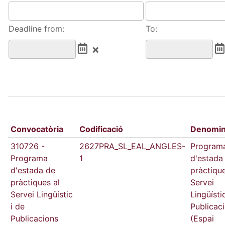
Deadline from:
To:
Convocatòria
Codificació
Denomin
310726 -
2627PRA_SL_EAL_ANGLES-
Program
Programa
1
d'estada
d'estada de
pràctique
pràctiques al
Servei
Servei Lingüístic
Lingüísti
i de
Publicac
Publicacions
(Espai