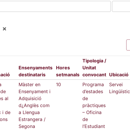
Tipologia /
Ensenyaments
Hores
Unitat
ació
destinataris
setmanals
convocant
Ubicació
a
Màster en
10
Programa
Servei
 de
Ensenyament i
d’estades
Lingüístic
s al
Adquisició
de
d¿Anglès com
pràctiques
c i de
a Llengua
– Oficina
ions
Estrangera /
de
Segona
l’Estudiant