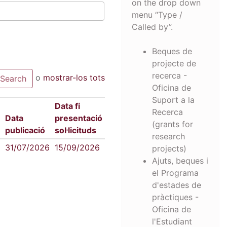
on the drop down
menu “Type /
Called by”.
Beques de
projecte de
recerca -
o
mostrar-los tots
Oficina de
Suport a la
Data fi
Recerca
Data
presentació
(grants for
publicació
sol·licituds
research
31/07/2026
15/09/2026
projects)
Ajuts, beques i
el Programa
d'estades de
pràctiques -
Oficina de
l'Estudiant