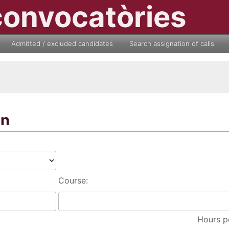
convocatòries
Admitted / excluded candidates
Search assignation of calls
on
Course:
Hours p