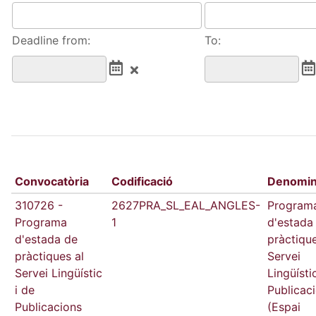
Deadline from:
To:
Convocatòria
Codificació
Denomin
310726 -
2627PRA_SL_EAL_ANGLES-
Program
Programa
1
d'estada
d'estada de
pràctique
pràctiques al
Servei
Servei Lingüístic
Lingüísti
i de
Publicac
Publicacions
(Espai