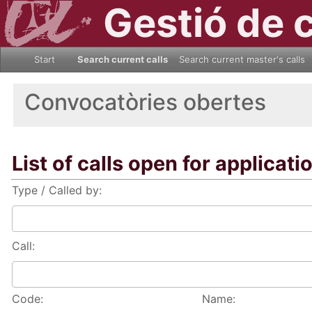
Gestió de 
Start
Search current calls
Search current master's calls
Convocatòries obertes
List of calls open for applicati
Type / Called by:
Call:
Code:
Name: