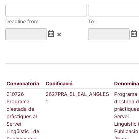
Deadline from:
To:
Convocatòria
Codificació
Denomina
310726 -
2627PRA_SL_EAL_ANGLES-
Programa
Programa
1
d'estada 
d'estada de
pràctiques
pràctiques al
Servei
Servei
Lingüístic 
Lingüístic i de
Publicacio
Publicacions
(Espai