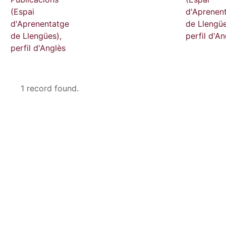
(Espai
d'Aprenen
d'Aprenentatge
de Llengüe
de Llengües),
perfil d'An
perfil d'Anglès
1 record found.