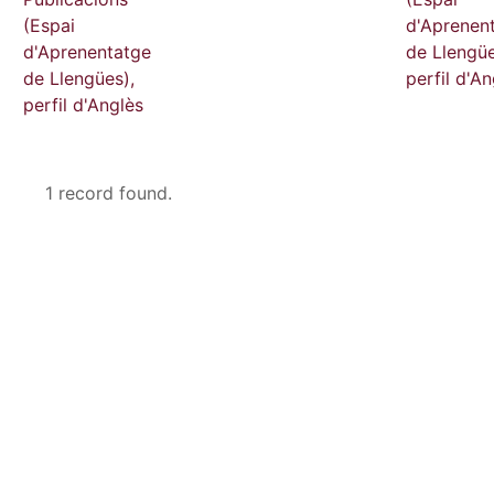
(Espai
d'Aprenen
d'Aprenentatge
de Llengüe
de Llengües),
perfil d'An
perfil d'Anglès
1 record found.