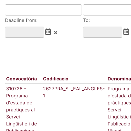
Deadline from:
To:
Convocatòria
Codificació
Denomina
310726 -
2627PRA_SL_EAL_ANGLES-
Programa
Programa
1
d'estada 
d'estada de
pràctiques
pràctiques al
Servei
Servei
Lingüístic 
Lingüístic i de
Publicacio
Publicacions
(Espai