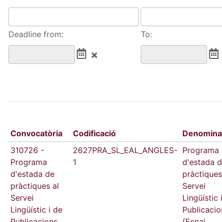
Deadline from:
To:
Convocatòria
Codificació
Denomina
310726 -
2627PRA_SL_EAL_ANGLES-
Programa
Programa
1
d'estada 
d'estada de
pràctiques
pràctiques al
Servei
Servei
Lingüístic 
Lingüístic i de
Publicacio
Publicacions
(Espai