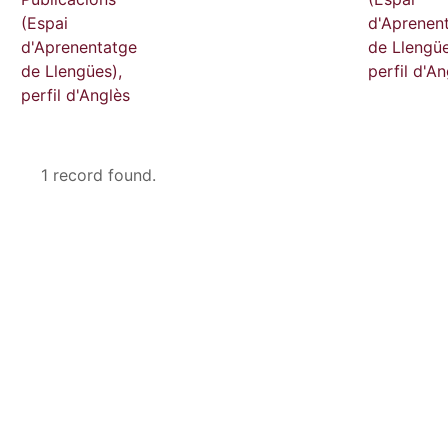
(Espai
d'Aprenen
d'Aprenentatge
de Llengüe
de Llengües),
perfil d'An
perfil d'Anglès
1 record found.