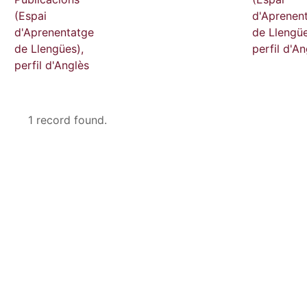
(Espai
d'Aprenen
d'Aprenentatge
de Llengüe
de Llengües),
perfil d'An
perfil d'Anglès
1 record found.