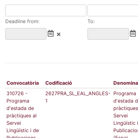
Deadline from:
To:
Convocatòria
Codificació
Denomina
310726 -
2627PRA_SL_EAL_ANGLES-
Programa
Programa
1
d'estada 
d'estada de
pràctiques
pràctiques al
Servei
Servei
Lingüístic 
Lingüístic i de
Publicacio
Publicacions
(Espai