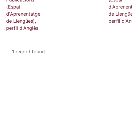
(Espai
d'Aprenen
d'Aprenentatge
de Llengüe
de Llengües),
perfil d'An
perfil d'Anglès
1 record found.