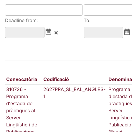
Deadline from:
To:
Convocatòria
Codificació
Denomina
310726 -
2627PRA_SL_EAL_ANGLES-
Programa
Programa
1
d'estada 
d'estada de
pràctiques
pràctiques al
Servei
Servei
Lingüístic 
Lingüístic i de
Publicacio
Publicacions
(Espai