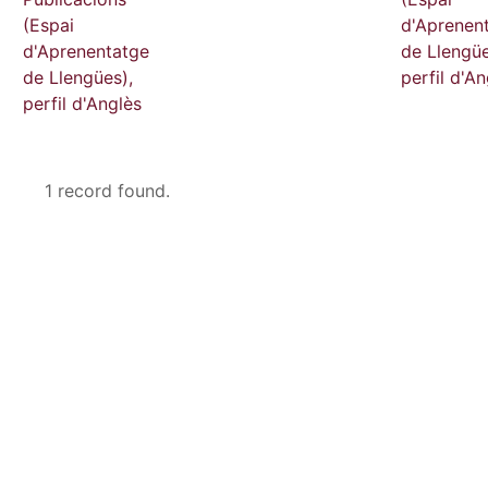
(Espai
d'Aprenen
d'Aprenentatge
de Llengüe
de Llengües),
perfil d'An
perfil d'Anglès
1 record found.