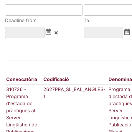
Deadline from:
To:
Convocatòria
Codificació
Denomina
310726 -
2627PRA_SL_EAL_ANGLES-
Programa
Programa
1
d'estada 
d'estada de
pràctiques
pràctiques al
Servei
Servei
Lingüístic 
Lingüístic i de
Publicacio
Publicacions
(Espai