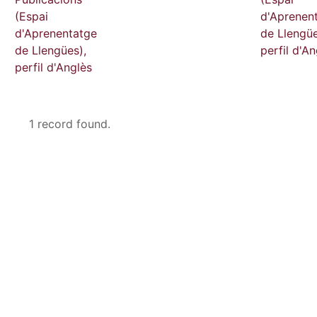
(Espai
d'Aprenen
d'Aprenentatge
de Llengüe
de Llengües),
perfil d'An
perfil d'Anglès
1 record found.