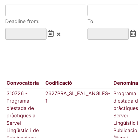
Deadline from:
To:
Convocatòria
Codificació
Denomina
310726 -
2627PRA_SL_EAL_ANGLES-
Programa
Programa
1
d'estada 
d'estada de
pràctiques
pràctiques al
Servei
Servei
Lingüístic 
Lingüístic i de
Publicacio
Publicacions
(Espai