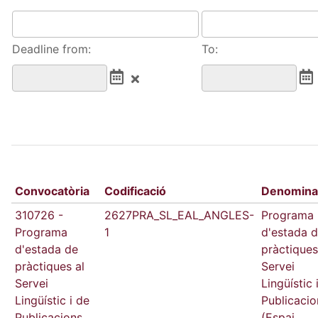
Deadline from:
To:
Convocatòria
Codificació
Denomina
310726 -
2627PRA_SL_EAL_ANGLES-
Programa
Programa
1
d'estada 
d'estada de
pràctiques
pràctiques al
Servei
Servei
Lingüístic 
Lingüístic i de
Publicacio
Publicacions
(Espai