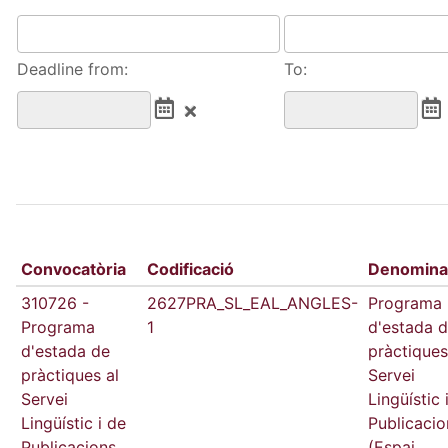
Deadline from:
To:
Convocatòria
Codificació
Denomina
310726 -
2627PRA_SL_EAL_ANGLES-
Programa
Programa
1
d'estada 
d'estada de
pràctiques
pràctiques al
Servei
Servei
Lingüístic 
Lingüístic i de
Publicacio
Publicacions
(Espai