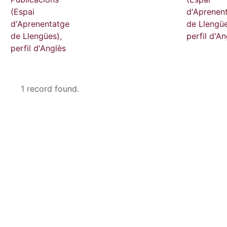
(Espai
d'Aprenen
d'Aprenentatge
de Llengüe
de Llengües),
perfil d'An
perfil d'Anglès
1 record found.